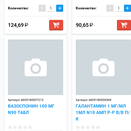
−
+
−
+
Количество:
Количество:
124,69
90,65
Артикул:
4605180007212
Артикул:
4605180006369
ВАЗОСПОНИН 100 МГ
ГАЛАНТАМИН 1 МГ/МЛ
N90 ТАБЛ
1МЛ N10 АМП Р-Р В/В П/
К