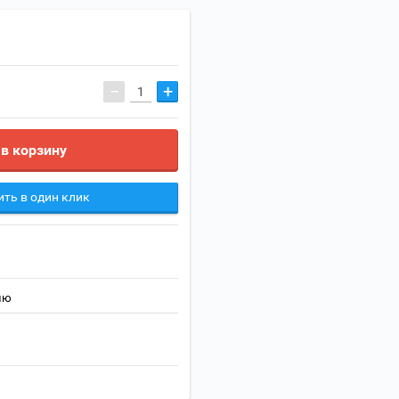
−
+
в корзину
ить в один клик
ию